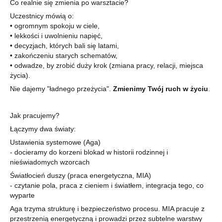
Co realnie się zmienia po warsztacie?
Uczestnicy mówią o:
• ogromnym spokoju w ciele,
• lekkości i uwolnieniu napięć,
• decyzjach, których bali się latami,
• zakończeniu starych schematów,
• odwadze, by zrobić duży krok (zmiana pracy, relacji, miejsca
życia).
Nie dajemy "ładnego przeżycia".
Zmienimy Twój ruch w życiu
.
Jak pracujemy?
Łączymy dwa światy:
Ustawienia systemowe (Aga)
- docieramy do korzeni blokad w historii rodzinnej i
nieświadomych wzorcach
Światłocień duszy (praca energetyczna, MIA)
- czytanie pola, praca z cieniem i światłem, integracja tego, co
wyparte
Aga trzyma strukturę i bezpieczeństwo procesu. MIA pracuje z
przestrzenią energetyczną i prowadzi przez subtelne warstwy