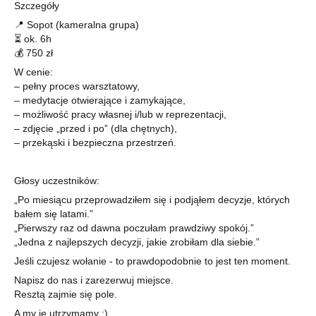
Szczegóły
📍 Sopot (kameralna grupa)
⏳ ok. 6h
💰 750 zł
W cenie:
– pełny proces warsztatowy,
– medytacje otwierające i zamykające,
– możliwość pracy własnej i/lub w reprezentacji,
– zdjęcie „przed i po” (dla chętnych),
– przekąski i bezpieczna przestrzeń.
Głosy uczestników:
„Po miesiącu przeprowadziłem się i podjąłem decyzje, których
bałem się latami.”
„Pierwszy raz od dawna poczułam prawdziwy spokój.”
„Jedna z najlepszych decyzji, jakie zrobiłam dla siebie.”
Jeśli czujesz wołanie - to prawdopodobnie to jest ten moment.
Napisz do nas i zarezerwuj miejsce.
Resztą zajmie się pole.
A my je utrzymamy :)