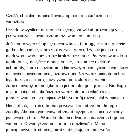
Cześć, chciałem napisać swoją opinię po zakończeniu
warsztatu.
Przede wszystkim ogromnie dziękuję za wkład prowadzących,
jaki wniosłyście swoim zaangażowaniem i energią :)
Jeśli mam wyrazić opinię o warsztacie, to mogę z serca polecić
go każdej osobie, która stoi w życiu pomiędzy, tak jak ja do
niedawna i waha się zrobić krok w nieznane. Podczas warsztatu
udało mi się oczyścić emocjonalnie, zrozumieć niektóre
schematy, które nieświadomie kierowały moim życiem i wnieść w
nie światło świadomości, uzdrowienia. Na warsztacie atmosfera
była bardzo szczera, pozytywna, poczułem się na nim
zaopiekowany, mimo lęku o to jak przebiegnie proces. Niedługo
mija miesiąc od zakończenia warsztatu, a ja właśnie się
przeprowadzam, z miejsca w którym mój rozwój stał w miejscu.
Nie jest tak, że robię to mając wszystkie potrzebne do tego
zasoby. Ale podjąłem wewnętrzną decyzję, że czas na zmiany
jest właśnie teraz. Warsztat dał mi odwagę zobaczenia tego co
we mnie. Otworzył we mnie morze możliwości. Mimo
początkowych trudności, bardzo dziękuję za możliwość