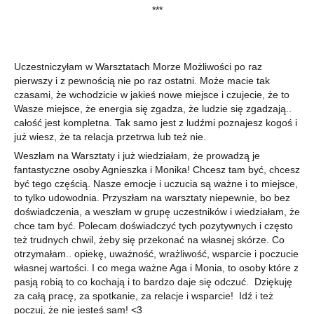
***
Uczestniczyłam w Warsztatach Morze Możliwości po raz
pierwszy i z pewnością nie po raz ostatni. Może macie tak
czasami, że wchodzicie w jakieś nowe miejsce i czujecie, że to
Wasze miejsce, że energia się zgadza, że ludzie się zgadzają..
całość jest kompletna. Tak samo jest z ludźmi poznajesz kogoś i
już wiesz, że ta relacja przetrwa lub też nie.
Weszłam na Warsztaty i już wiedziałam, że prowadzą je
fantastyczne osoby Agnieszka i Monika! Chcesz tam być, chcesz
być tego częścią. Nasze emocje i uczucia są ważne i to miejsce,
to tylko udowodnia. Przyszłam na warsztaty niepewnie, bo bez
doświadczenia, a weszłam w grupę uczestników i wiedziałam, że
chce tam być. Polecam doświadczyć tych pozytywnych i często
też trudnych chwil, żeby się przekonać na własnej skórze. Co
otrzymałam.. opiekę, uważność, wrażliwość, wsparcie i poczucie
własnej wartości. I co mega ważne Aga i Monia, to osoby które z
pasją robią to co kochają i to bardzo daje się odczuć. Dziękuję
za całą pracę, za spotkanie, za relacje i wsparcie! Idź i też
poczuj, że nie jesteś sam! <3